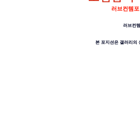
러브컨템포러
러브컨템
본 포지션은 갤러리의 