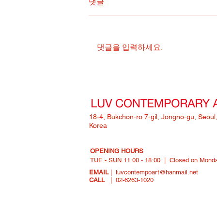
댓글
댓글을 입력하세요.
𝐆𝐑𝐄𝐀𝐓𝐌𝐀𝐍 𝟭𝟬𝘁𝗵
𝗔𝗻𝗻𝗶𝘃𝗲𝗿𝘀𝗮𝗿𝘆 𝗡𝗶𝗴𝗵𝘁 🥂✨
18-4, Bukchon-ro 7-gil, Jongno-gu, Seoul
Korea
OPENING HOURS
TUE - SUN 11:00 - 18:00 | Closed on Mon
EMAIL
|
luvcontempoart@hanmail.net
CALL
|
02-6263-1020