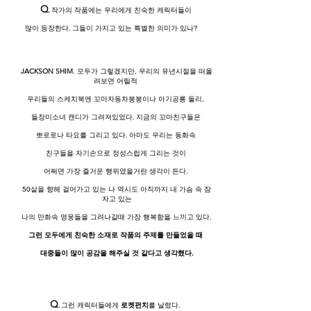
Q
.
작가의 작품에는 우리에게 친숙한 캐릭터들이
많이 등장한다. 그들이 가지고 있는 특별한 의미가 있나?
JACKSON SHIM
.
모두가 그렇겠지만, 우리의 유년시절을 떠올
려보면 어릴적
우리들의 스케치북엔 꼬마자동차붕붕이나 아기공룡 둘리,
들장미소녀 캔디가 그려져있었다. 지금의 꼬마친구들은
뽀로로나 타요를 그리고 있다. 아마도 우리는 동화속
친구들을 자기손으로 정성스럽게 그리는 것이
어쩌면 가장 즐거운
행위였을거란 생각이 든다.
50살을 향해 걸어가고 있는 나 역시도 아직까지 내 가슴 속 잠
자고 있는
나의 만화속 영웅들을 그려나갈때 가장 행복함을 느끼고 있다.
그런 모두에게 친숙한 소재로 작품의 주제를 만들었을 때
대중들이 많이 공감을 해주실 것 같다고 생각했다.
Q
.
그런 캐릭터들에게
로켓펀치
를 날렸다.