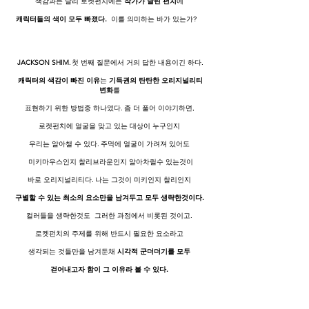
색감과는 달리 로켓펀치에는
작가가 날린 펀치
에
캐릭터들의 색이 모두 빠졌다.
이를 의미하는 바가 있는가?
JACKSON SHIM
.
첫 번째 질문에서 거의 답한 내용이긴 하다.
캐릭터의 색감이 빠진 이유
는
기득권의 탄탄한 오리지널리티
변화
를
표현하기 위한 방법중 하나였다. 좀 더 풀어 이야기하면,
로켓펀치에 얼굴을 맞고 있는 대상이 누구인지
우리는 알아챌 수 있다. 주먹에 얼굴이 가려져 있어도
미키마우스인지 찰리브라운인지 알아차릴수 있는것이
바로 오리지널리티다. 나는 그것이 미키인지 찰리인지
구별할 수 있는 최소의 요소만을 남겨두고 모두 생략한것이다.
컬러들을 생략한것도 그러한 과정에서 비롯된 것이고.
로켓펀치의 주제를 위해 반드시 필요한 요소라고
생각되는 것들만을 남겨둔채
시각적 군더더기를 모두
걷어내고자 함이 그 이유라 볼 수 있다.