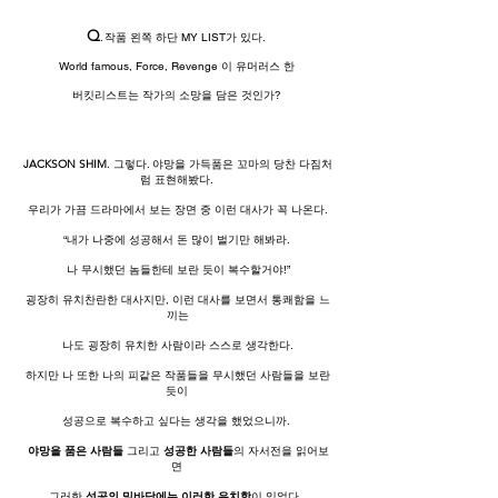
Q
.
작품 왼쪽 하단 MY LIST가 있다.
World famous, Force, Revenge 이 유머러스 한
버킷리스트는 작가의 소망을 담은 것인가?
JACKSON SHIM
.
그렇다. 야망을 가득품은 꼬마의 당찬 다짐처
럼 표현해봤다.
우리가 가끔 드라마에서 보는 장면 중 이런 대사가 꼭 나온다.
“내가 나중에 성공해서 돈 많이 벌기만 해봐라.
나 무시했던 놈들한테 보란 듯이 복수할거야!”
굉장히 유치찬란한 대사지만, 이런 대사를 보면서 통쾌함을 느
끼는
나도 굉장히 유치한 사람이라 스스로 생각한다.
하지만 나 또한 나의 피같은 작품들을 무시했던 사람들을 보란
듯이
성공으로 복수하고 싶다는 생각을 했었으니까.
야망을 품은 사람들
그리고
성공한 사람들
의 자서전을 읽어보
면
그러한
성공의 밑바닥에는 이러한 유치함
이 있었다.