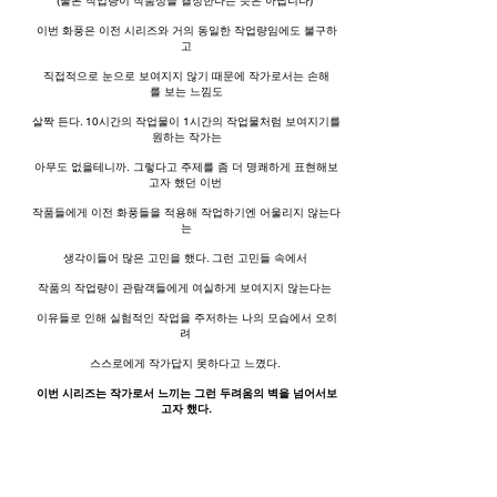
(물론 작업량이 작품성을 결정한다는 뜻은 아닙니다)
이번 화풍은 이전 시리즈와 거의 동일한 작업량임에도 불구하
고
직접적으로 눈으로 보여지지 않기 때문에 작가로서는 손해
를
보는 느낌도
살짝 든다. 10시간의 작업물이 1시간의 작업물처럼
보여지기를
원하는 작가는
아무도 없을테니까.
그렇다고 주제를 좀 더 명쾌하게 표현해보
고자 했던 이번
작품들에게 이전 화풍들을 적용해 작업하기엔 어울리지 않는다
는
생각이들어 많은 고민을 했다. 그런 고민들 속에서
작품의 작업량이 관람객들에게 여실하게 보여지지 않는다는
이유들로 인해 실험적인 작업을 주저하는 나의 모습에서 오히
려
스스로에게 작가답지 못하다고 느꼈다.
이번 시리즈는 작가로서 느끼는 그런 두려움의 벽을
넘어서보
고자 했다.