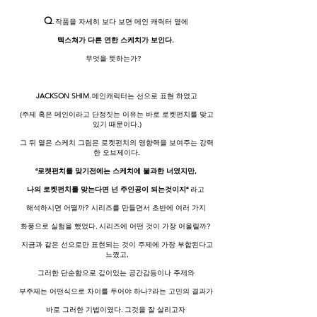
Q
.
작품을 자세히 보다 보면 메인 캐릭터 옆에
텍스쳐가 다른 연한 스케치가 보인다.
무엇을 뜻하는가?
JACKSON SHIM
.
메인캐릭터는 선으로 표현 하였고
(주제 혹은 메인이라고 단정짓는 이유는 바로 로켓펀치를 맞고
있기 때문이다.)
그 뒤 옅은 스케치 그림은 로켓펀치의 영향력을 보여주는 강력
한 오브제이다.
“로켓펀치를 맞기전에는 스케치에 불과한 너였지만,
나의 로켓펀치를 맞는다면 넌 주인공이 되는것이지“
라고
해석하시면 어떨까? 시리즈를 만들면서 초반에 여러 가지
화풍으로 실험을 했었다. 시리즈에 어떤 것이 가장 어울릴까?
지금과 같은 선으로만 표현되는 것이 주제에 가장 부합된다고
느꼈고,
그러한 단순함으로 깊이있는 공간감등이나 주제와
부주제는 어떤식으로 차이를 두어야 하나?라는 고민의 결과가
바로 그러한 기법이였다. 그것을 잘 살리고자