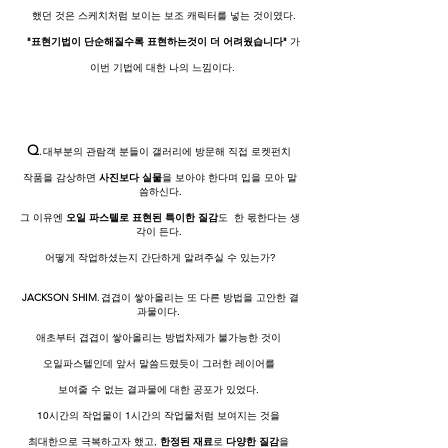
했던 것은 스케치처럼 보이는 보조 캐릭터를 넣는 것이였다.
"표현기법이 단순해질수록 표현하는것이 더 어려웠습니다"
가
이번 기법에 대한 나의 느낌이다.
Q
.
대부분의 관람객 분들이 갤러리에 방문해 직접 로켓펀치
작품을 감상하면
사진보다 실물
을 보아야 한다며 입을 모아 말
씀하신다.
그 이유엔
오일 파스텔로 표현된 특이한 질감
도
한 몫한다는 생
각이 든다.
어떻게 작업하셨는지 간단하게 알려주실 수 있는가?
JACKSON SHIM
.
겹겹이 쌓아올리는 또 다른 방법을 고안한 결
과물이다.
애초부터 겹겹이 쌓아올리는 방법차제가 불가능한 것이
오일파스텔인데 앞서 말씀드렸듯이 그러한 레이어를
보여줄 수 없는 결과물에 대한 공포가 있었다.
10시간의 작업물이 1시간의 작업물처럼 보여지는 것을
최대한으로 극복하고자 했고,
한정된 재료
로
다양한 질감
을