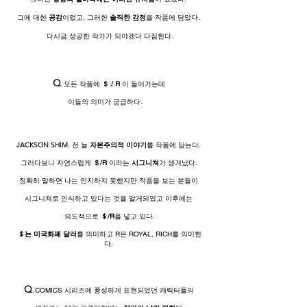
그에 대한
공감
이었고, 그러한
솔직한 감정
을 작품에 담았다.
다시금 성공한 작가가 되야겠다 다짐한다.
Q
.
모든 작품에
＄ / R
이 들어가는데
이들의 의미가 궁금하다.
JACKSON SHIM
.
전 늘
자본주의적 이야기
를 작품에 담는다.
그러다보니 자연스럽게
＄/R
이라는
시그니쳐
가 생겨났다.
정확히 말하면 나는 인지하지 못했지만 작품을 보는 분들이
시그니쳐로 인식하고 있다는 것을 알게되었고 이후에는
의도적으로
＄/R
을 넣고 있다.
＄는 미국화폐 달러
를 의미하고 R은 ROYAL, RICH를 의미한
다.
Q
.
COMICS 시리즈에 풍성하게 표현되었던 캐릭터들의