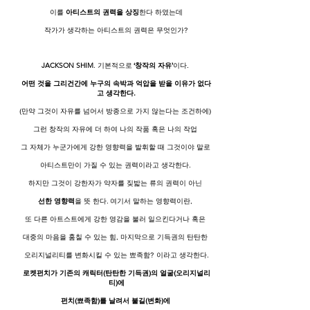
이를
아티스트의 권력을 상징
한다 하였는데
작가가 생각하는 아티스트의 권력은 무엇인가?
JACKSON SHIM
.
기본적으로
‘창작의 자유’
이다.
어떤 것을 그리건간에 누구의 속박과 억압을 받을 이유가 없다
고 생각한다.
(만약 그것이 자유를 넘어서 방종으로 가지 않는다는 조건하에)
그런 창작의 자유에 더 하여 나의 작품 혹은 나의 작업
그 자체가 누군가에게 강한 영향력을 발휘할 때 그것이야 말로
아티스트만이 가질 수 있는 권력이라고 생각한다.
하지만 그것이 강한자가 약자를 짖밟는 류의 권력이 아닌
선한 영향력
을 뜻 한다. 여기서 말하는 영향력이란,
또 다른 아트스트에게 강한 영감을 불러 일으킨다거나 혹은
대중의 마음을 훔칠 수 있는 힘, 마지막으로 기득권의 탄탄한
오리지널리티를 변화시킬 수 있는 뾰족함? 이라고 생각한다.
로켓펀치가 기존의 캐릭터(탄탄한 기득권)의 얼굴(오리지널리
티)에
펀치(뾰족함)를 날려서 불길(변화)에