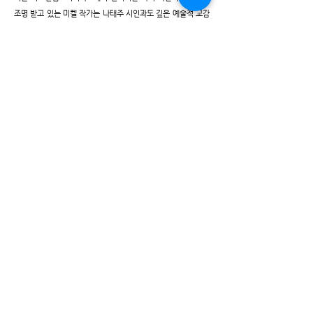
조명 받고 있는 미켈 작가는 나태주 시인과도 깊은 예술적 교감
을 나누며 성장했다. 둘은 전시장에서 작품을 두고 긴 시간 담론
을 나눌 만큼 각별하다.
Exhibition History