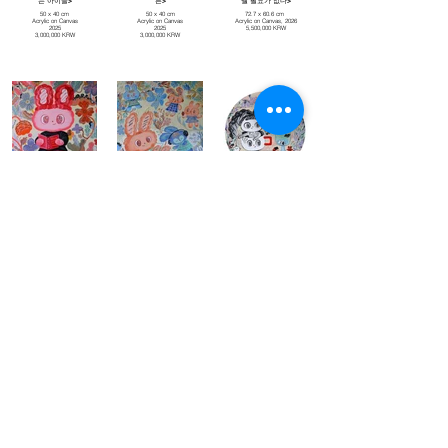
는 아이들>
튼>
낼 필요가 없다>
50 x 40 cm
50 x 40 cm
72.7 x 60.6 cm
Acrylic on Canvas
Acrylic on Canvas
Acrylic on Canvas, 2026
2025
2025
5,500,000 KRW
3,000,000 KRW
3,000,000 KRW
FRIST BOOK <나의 첫 번
NOALARM <고요한 뉴올드
GAZE < 당신이 멈춘 곳 >
째(First) 책, 나에게 허락된
>
59 x 59 cm
시간의(Frist) 기록>
Acrylic on Canvas, 2026
72.7 x 60.6 cm
4,000,000 KRW
Acrylic on Canvas, 2026
72.7 x 60.6 cm
5,500,000 KRW
Acrylic on Canvas, 2026
5,500,000 KRW
Untitled
Untitled
That was called
24.2 x 33.3cm
24.2 x 33.3cm
41.0 x 53.0cm
Acrylic on Wooden Panel, 2025
Acrylic on Wooden Panel, 2025
Acrylic on Wooden Panel, 2025