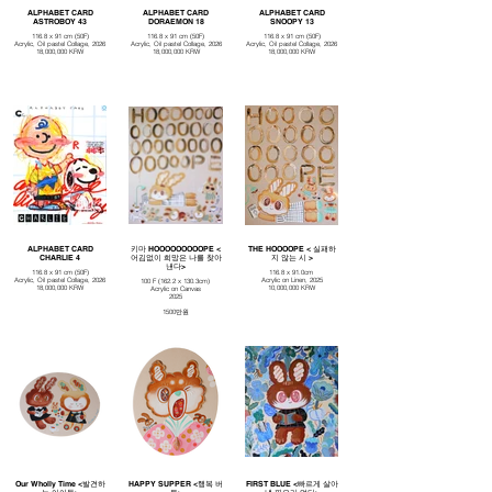
ALPHABET CARD
ALPHABET CARD
ALPHABET CARD
ASTROBOY 43
DORAEMON 18
SNOOPY 13
116.8 x 91 cm (50F)
116.8 x 91 cm (50F)
116.8 x 91 cm (50F)
Acrylic, Oil pastel Collage, 2026
Acrylic, Oil pastel Collage, 2026
Acrylic, Oil pastel Collage, 2026
18,000,000 KRW
18,000,000 KRW
18,000,000 KRW
ALPHABET CARD
키마 HOOOOOOOOOPE <
THE HOOOOPE < 실패하
CHARLIE 4
어김없이 희망은 나를 찾아
지 않는 시 >
낸다>
116.8 x 91 cm (50F)
116.8 x 91.0cm
Acrylic, Oil pastel Collage, 2026
Acrylic on Linen, 2025
100 F (162.2 x 130.3cm)
18,000,000 KRW
10,000,000 KRW
Acrylic on Canvas
2025
1500만원
Our Wholly Time <발견하
HAPPY SUPPER <행복 버
FIRST BLUE <빠르게 살아