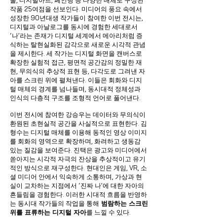
술, 디지털아트, 페인팅 등 다양한 매체로 구성된
작품 25여점을 선보인다. 미디어의 풍요 속에서
성장한 90년대생 작가들이 참여한 이번 전시는,
디지털과 아날로그를 동시에 경험한 세대로서
‘나’라는 존재가 디지털 세계에서 메아리처럼 증
식하는 탈현실화된 감각으로 새로운 시각적 관념
을 제시한다. 세 작가는 디지털 화면을 캔버스로
확장한 실험적 접근, 평면적 공간감의 정밀한 재
현, 무의식의 추상적 표현 등, 다각도로 그려낸 자
아를 스크린 위에 펼쳐낸다. 이들은 회화와 디지
털 매체의 경계를 넘나들며, 동시대적 정체성과
인식의 다층적 구조를 조형적 언어로 풀어낸다.
이번 전시에 참여한 강승우는 데이터와 무의식이
환원된 초현실적 공간을 사실적으로 표현한다. 김
형수는 디지털 매체를 이용해 동적인 영상 이미지
를 회화의 영역으로 확장하며, 화려하고 생동감
있는 질감을 보여준다. 진택은 광고와 미디어에서
쏟아지는 시각적 자극의 잔상을 추상적이고 유기
적인 방식으로 재구성한다. 현대인은 게임, VR, 소
셜 미디어 안에서 익숙하게 소통하며, 가상과 현
실이 교차하는 지점에서 ‘진짜 나’에 대한 자아의
흔들림을 경험한다. 이러한 시대적 흐름을 반영하
는 동시대 작가들의 작업을 통해
범람하는 스크린
위를 표류하는 디지털 자아
를 느낄 수 있다.