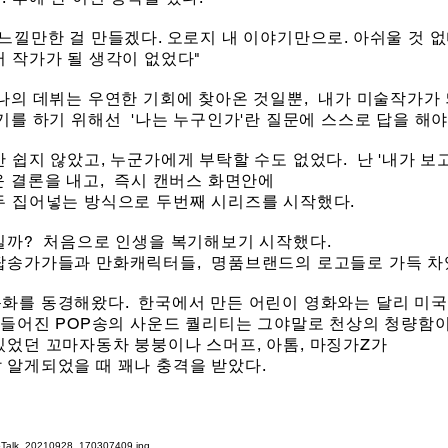
느낄만한 걸 만들겠다. 오로지 내 이야기만으로. 아쉬울 것 없
 작가가 될 생각이 없었다"
 나의 데뷔는 우연한 기회에 찾아온 것일뿐,
내가 미술작가가 
야기를 하기 위해선
'나는 누구인가'란 질문에 스스로 답을 해야
간 쉽지 않았고, 누군가에게 부탁할 수도 없었다.
난 '내가 
운 결론을 내고,
즉시 캔버스 화면안에
두 집어넣는 방식으로 두번째 시리즈를 시작했다.
일까? 처음으로 인생을 복기해보기 시작했다.
 팝송가가들과 만화캐릭터들,
명품브랜드의 로고들로 가득 차
문화를 동경해왔다.
한국에서 만든 어린이 영화와는 달리 미국
들어진 POP송의 사운드 퀄리티는 그야말로 천상의 청량함이
있었던 꼬마자동차 붕붕이나 스머프, 아톰, 마징가Z가
 알게되었을 때 꽤나 충격을 받았다.