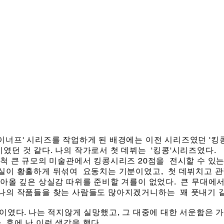
굿이너프' 시리즈를 작업하게 된 배경에는
이전 시리즈였던 '킹
이였던 것 같다.
나의 작가로서 첫 데뷔는 '킹콩'시리즈였다.
무척 큰 규모의 미술관에서 킹콩시리즈 20점을
전시할 수 있는
현실이 황홀하게 뒤섞여
요동치는 기분이였고, 첫 데뷔치고 
찾아올 깊은 상실감 따위를 준비할 겨를이 없었다. 큰 무대에
 나의 작품들을 찾는 사람들도 많아지겠거니하는
꽤 풋내기 
뿐이였다. 나는 적지않게 실망했고,
그 대중에 대한 서운함은 가
.
후에 난 이런 생각을 했다.