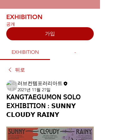
EXHIBITION
공개
가입
EXHIBITION
-
뒤로
러브컨템포러리아트
2021년 11월 21일
𝖪𝖠𝖭𝖦𝖳𝖠𝖤𝖦𝖴𝖬𝖮𝖭 𝖲𝖮𝖫𝖮
𝖤𝖷𝖧𝖨𝖡𝖨𝖳𝖨𝖮𝖭 : 𝗦𝗨𝗡𝗡𝗬
𝗖𝗟𝗢𝗨𝗗𝗬 𝗥𝗔𝗜𝗡𝗬