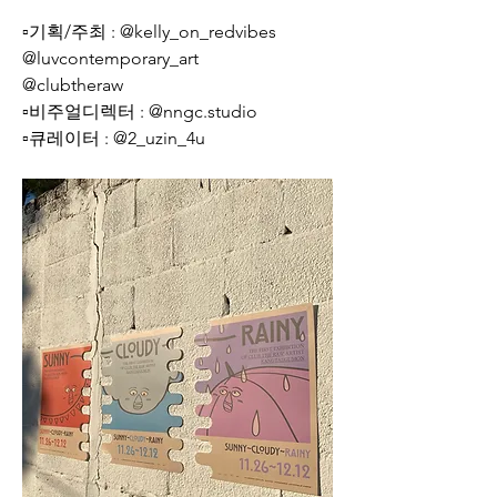
▫️기획/주최 : @kelly_on_redvibes 
@luvcontemporary_art 
@clubtheraw
▫️비주얼디렉터 : @nngc.studio 
▫️큐레이터 : @2_uzin_4u