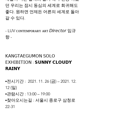
던 우리는 잠시 동심의 세계로 회귀해도 
좋다. 원하면 언제든 어른의 세계로 돌아
갈 수 있다. 
- LUV ᴄᴏɴᴛᴇᴍᴘᴏʀᴀʀʏ ᴀʀᴛ 𝘋𝘪𝘳𝘦𝘤𝘵𝘰𝘳 임규
향 -
𝖪𝖠𝖭𝖦𝖳𝖠𝖤𝖦𝖴𝖬𝖮𝖭 𝖲𝖮𝖫𝖮 
𝖤𝖷𝖧𝖨𝖡𝖨𝖳𝖨𝖮𝖭 : 𝗦𝗨𝗡𝗡𝗬 𝗖𝗟𝗢𝗨𝗗𝗬 
𝗥𝗔𝗜𝗡𝗬
▪️전시기간 :  2021. 11. 26 (금) – 2021. 12. 
12 (일) 
▪️관람시간 : 13:00 – 19:00 
▪️찾아오시는길 : 서울시 종로구 삼청로 
22-31 