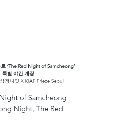
he Red Night of Samcheong’
특별 야간 개장
 삼청나잇 X KIAF·Frieze Seoul
Night of Samcheong
ng Night, The Red