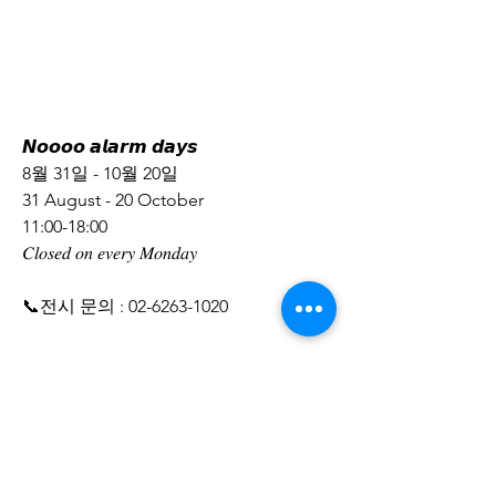
𝙉𝙤𝙤𝙤𝙤 𝙖𝙡𝙖𝙧𝙢 𝙙𝙖𝙮𝙨
8월 31일 - 10월 20일
31 August - 20 October
11:00-18:00 
𝐶𝑙𝑜𝑠𝑒𝑑 𝑜𝑛 𝑒𝑣𝑒𝑟𝑦 𝑀𝑜𝑛𝑑𝑎𝑦 
📞전시 문의 : 02-6263-1020