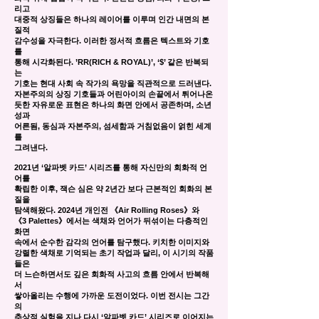
리고
대중적 상징들은 하나의 레이어를 이루며 인간 내면의 본
질적
감수성을 자극한다. 이러한 정서적 흐름은 텍스트와 기호
를
통해 시각화된다. ’RR(RICH & ROYAL)’, ‘$’ 같은 반복되
는
기호는 현대 사회 속 작가의 욕망을 직관적으로 드러낸다.
자본주의의 상징 기호들과 어린아이의 손끝에서 튀어나온
듯한 자유로운 표현은 하나의 화면 안에서 공존하며, 소년
성과
어른됨, 동심과 자본주의, 섬세함과 거침없음이 얽힌 세계
를
그려낸다.
2021년 ‘알파벳 카드’ 시리즈를 통해 자신만의 회화적 언
어를
확립한 이후, 잭슨 심은 약 2년간 보다 근본적인 회화의 본
질을
탐색해왔다. 2024년 개인전 《Air Rolling Roses》와
《3 Palettes》에서는 색채와 언어가 뒤섞이는 다층적인
화면
속에서 순수한 감각의 언어를 탐구했다. 키치한 이미지와
강렬한 색채로 기억되는 초기 작업과 달리, 이 시기의 작품
들은
더 느슨하면서도 깊은 회화적 사고의 흐름 안에서 반복해
서
쌓아올리는 수행에 가까운 도전이었다. 이번 전시는 그간
의
추상적 실험을 지나 다시 ‘알파벳 카드’ 시리즈로 이어지는