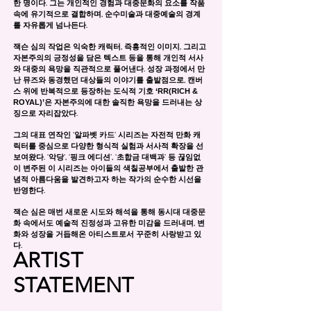
한 명이다. 그는 개인적인 경험과 대중문화의 요소를 작품
속에 유기적으로 결합하며, 순수미술과 대중예술의 경계
를 자유롭게 넘나든다.
잭슨 심의 작업은 익숙한 캐릭터, 즉흥적인 이미지, 그리고
자본주의의 긍정성을 담은 텍스트 등을 통해 개인적 서사
와 대중의 욕망을 직관적으로 풀어낸다. 성장 과정에서 만
난 뮤즈와 동경했던 대상들의 이야기를 출발점으로, 캔버
‘RR(RICH &
스 위에 반복적으로 등장하는 도식적 기호
ROYAL)’
은 자본주의에 대한 솔직한 욕망을 드러내는 상
징으로 자리잡았다.
그의 대표 연작인 ‘알파벳 카드’ 시리즈는 자전적 만화 캐
릭터를 중심으로 다양한 형식적 실험과 서사적 확장을 선
보여왔다. ‘악당’, ‘핑크 에디션’, ‘초합금 대백과’ 등 끊임없
이 변주된 이 시리즈는 아이들의 색칠공부에서 출발한 관
념적 아름다움을 발견하고자 하는 작가의 순수한 시선을
반영한다.
잭슨 심은 매번 새로운 시도와 해석을 통해 동시대 대중문
화 속에서도 예술적 진정성과 고유한 미감을 드러내며, 변
화와 성장을 거듭해온 아티스트로서 꾸준히 사랑받고 있
다.
ARTIST
STATEMENT