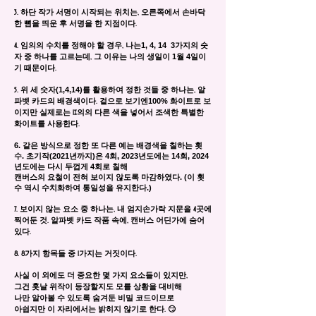
3. 하단 작가 서명이 시작되는 위치는, 오른쪽에서 손바닥
한 뼘을 띄운 후 서명을 한 지점이다.
1, 4, 14 3
4. 임의의 수치를 정해야 할 경우, 나는
가지의 숫
1
4
자 중 하나를 고르는데, 그 이유는 나의 생일이
월
일이
기 때문이다.
(1,4,14)
5. 위 세 숫자
를 활용하여 정한 것들 중 하나는, 알
100%
파벳 카드의 배경색이다. 겉으로 보기엔
화이트로 보
이지만 실제로는 1%의의 다른 색을 넣어서 조색한 특별한
화이트를 사용한다.
6. 같은 방식으로 정한 또 다른 예는 배경색을 칠하는 횟
수. 초기작(2021년까지)은 4회, 2023년도에는 14회, 2024
년도에는 다시 두껍게 4회로 칠해
캔버스의 요철이 전혀 보이지 않도록 마감하였다. (이 횟
수 역시 수치화하여 통일성을 유지한다.)
7. 보이지 않는 요소 중 하나는, 내 엄지손가락 지문을 4곳에
찍어둔 것. 알파벳 카드 작품 속에, 캔버스 어딘가에 숨어
있다.
8. 8가지 항목들 중 1가지는 거짓이다.
사실 이 외에도 더 중요한 몇 가지 요소들이 있지만,
그건 훗날 위작이 등장할지도 모를 상황을 대비해
나만 알아볼 수 있도록 숨겨둔 비밀 코드이므로
아쉽지만 이 자리에서는 밝히지 않기로 한다. 😏