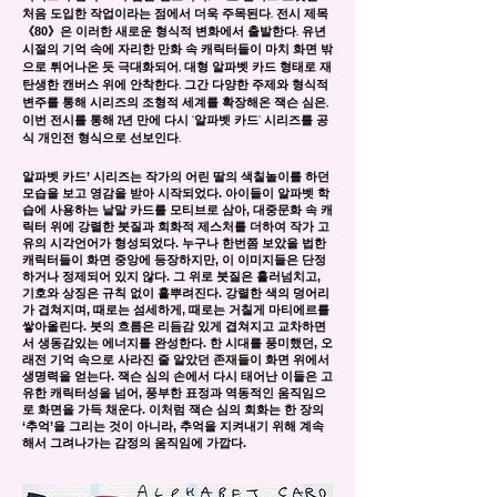
처음 도입한 작업이라는 점에서 더욱 주목된다. 전시 제목
《80》
은 이러한 새로운 형식적 변화에서 출발한다. 유년
시절의 기억 속에 자리한 만화 속 캐릭터들이 마치 화면 밖
으로 튀어나온 듯 극대화되어, 대형 알파벳 카드 형태로 재
탄생한 캔버스 위에 안착한다. 그간 다양한 주제와 형식적
변주를 통해 시리즈의 조형적 세계를 확장해온 잭슨 심은,
이번 전시를 통해 2년 만에 다시 ‘알파벳 카드’ 시리즈를 공
식 개인전 형식으로 선보인다.
알파벳 카드’ 시리즈는 작가의 어린 딸의 색칠놀이를 하던
모습을 보고 영감을 받아 시작되었다. 아이들이 알파벳 학
습에 사용하는 낱말 카드를 모티브로 삼아, 대중문화 속 캐
릭터 위에 강렬한 붓질과 회화적 제스처를 더하여 작가 고
유의 시각언어가 형성되었다. 누구나 한번쯤 보았을 법한
캐릭터들이 화면 중앙에 등장하지만, 이 이미지들은 단정
하거나 정제되어 있지 않다. 그 위로 붓질은 흘러넘치고,
기호와 상징은 규칙 없이 흩뿌려진다. 강렬한 색의 덩어리
가 겹쳐지며, 때로는 섬세하게, 때로는 거칠게 마티에르를
쌓아올린다. 붓의 흐름은 리듬감 있게 겹쳐지고 교차하면
서 생동감있는 에너지를 완성한다. 한 시대를 풍미했던, 오
래전 기억 속으로 사라진 줄 알았던 존재들이 화면 위에서
생명력을 얻는다. 잭슨 심의 손에서 다시 태어난 이들은 고
유한 캐릭터성을 넘어, 풍부한 표정과 역동적인 움직임으
로 화면을 가득 채운다. 이처럼 잭슨 심의 회화는 한 장의
‘추억’을 그리는 것이 아니라, 추억을 지켜내기 위해 계속
해서 그려나가는 감정의 움직임에 가깝다.