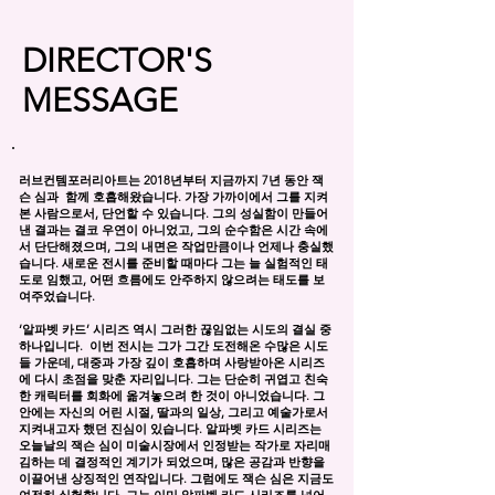
DIRECTOR'S
MESSAGE
러브컨템포러리아트는 2018년부터 지금까지 7년 동안 잭
슨 심과 함께 호흡해왔습니다. 가장 가까이에서 그를 지켜
본 사람으로서, 단언할 수 있습니다. 그의 성실함이 만들어
낸 결과는 결코 우연이 아니었고, 그의 순수함은 시간 속에
서 단단해졌으며, 그의 내면은 작업만큼이나 언제나 충실했
습니다. 새로운 전시를 준비할 때마다 그는 늘 실험적인 태
도로 임했고, 어떤 흐름에도 안주하지 않으려는 태도를 보
여주었습니다.
‘알파벳 카드’ 시리즈 역시 그러한 끊임없는 시도의 결실 중
하나입니다. 이번 전시는 그가 그간 도전해온 수많은 시도
들 가운데, 대중과 가장 깊이 호흡하며 사랑받아온 시리즈
에 다시 초점을 맞춘 자리입니다. 그는 단순히 귀엽고 친숙
한 캐릭터를 회화에 옮겨놓으려 한 것이 아니었습니다. 그
안에는 자신의 어린 시절, 딸과의 일상, 그리고 예술가로서
지켜내고자 했던 진심이 있습니다. 알파벳 카드 시리즈는
오늘날의 잭슨 심이 미술시장에서 인정받는 작가로 자리매
김하는 데 결정적인 계기가 되었으며, 많은 공감과 반향을
이끌어낸 상징적인 연작입니다. 그럼에도 잭슨 심은 지금도