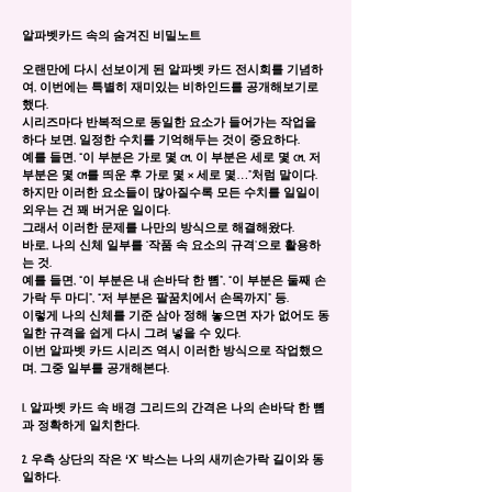
알파벳카드 속의 숨겨진 비밀노트
오랜만에 다시 선보이게 된 알파벳 카드 전시회를 기념하
여, 이번에는 특별히 재미있는 비하인드를 공개해보기로
했다.
시리즈마다 반복적으로 동일한 요소가 들어가는 작업을
하다 보면, 일정한 수치를 기억해두는 것이 중요하다.
예를 들면, “이 부분은 가로 몇 cm, 이 부분은 세로 몇 cm, 저
부분은 몇 cm를 띄운 후 가로 몇 × 세로 몇…”처럼 말이다.
하지만 이러한 요소들이 많아질수록 모든 수치를 일일이
외우는 건 꽤 버거운 일이다.
그래서 이러한 문제를 나만의 방식으로 해결해왔다.
바로, 나의 신체 일부를 ‘작품 속 요소의 규격’으로 활용하
는 것.
예를 들면, “이 부분은 내 손바닥 한 뼘”, “이 부분은 둘째 손
가락 두 마디”, “저 부분은 팔꿈치에서 손목까지” 등.
이렇게 나의 신체를 기준 삼아 정해 놓으면 자가 없어도 동
일한 규격을 쉽게 다시 그려 넣을 수 있다.
이번 알파벳 카드 시리즈 역시 이러한 방식으로 작업했으
며, 그중 일부를 공개해본다.
1. 알파벳 카드 속 배경 그리드의 간격은 나의 손바닥 한 뼘
과 정확하게 일치한다.
‘X
2. 우측 상단의 작은
’ 박스는 나의 새끼손가락 길이와 동
일하다.