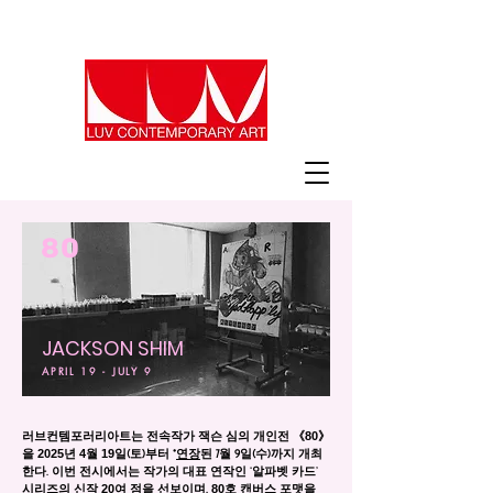
80
JACKSON SHIM
APRIL 19 - JULY 9
《80》
러브컨템포러리아트는 전속작가 잭슨 심의 개인전
2025
4
19
을
년
월
일(토)부터 *
연장
된 7월 9일(수)까지 개최
한다. 이번 전시에서는 작가의 대표 연작인 ‘알파벳 카드’
20
80
시리즈의 신작
여 점을 선보이며,
호 캔버스 포맷을