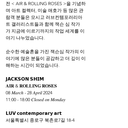
전 < AIR & ROLLING ROSES >을 기념하
며 아트 컬렉터, 미술 애호가 등 많은 관
람객 분들은 모시고 러브컨템포러리아
트 갤러리스트들과 함께 잭슨 심 작가
가 지금에 이르기까지의 작업 세계를 이
야기 나누었습니다.
순수한 예술혼을 가진 잭슨심 작가의 이
야기에 많은 분들이 공감하고 더 깊이 이
해하는 시간이 되었습니다.
𝗝𝗔𝗖𝗞𝗦𝗢𝗡 𝗦𝗛𝗜𝗠
𝐀𝐈𝐑 & 𝐑𝐎𝐋𝐋𝐈𝐍𝐆 𝐑𝐎𝐒𝐄𝐒
08 𝑀𝑎𝑟𝑐ℎ - 28 𝐴𝑝𝑟𝑖𝑙 2024
11:00 - 18:00 𝐶𝑙𝑜𝑠𝑒𝑑 𝑜𝑛 𝑀𝑜𝑛𝑑𝑎𝑦
𝗟𝗨𝗩 𝗰𝗼𝗻𝘁𝗲𝗺𝗽𝗼𝗿𝗮𝗿𝘆 𝗮𝗿𝘁
서울특별시 종로구 북촌로7길 18-4